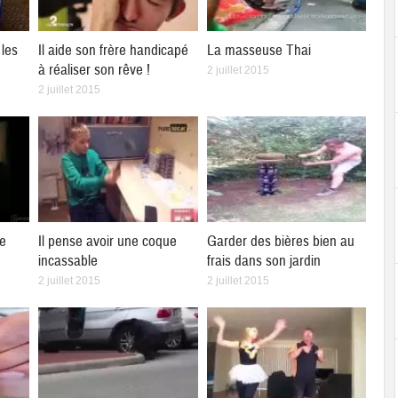
les
Il aide son frère handicapé
La masseuse Thai
à réaliser son rêve !
2 juillet 2015
2 juillet 2015
ne
Il pense avoir une coque
Garder des bières bien au
incassable
frais dans son jardin
2 juillet 2015
2 juillet 2015