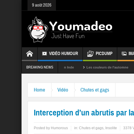
9 août 2026
VIDÉO HUMOUR
PICDUMP
IM
BREAKING NEWS
La fête des couleurs en Inde
Les couleurs de l’automne
Rappel
Home
Vidéo
Chutes et gags
Interception d’un abrutis par la
Posted by
Humorous
in:
Chutes et gags
,
Insolite
3378 