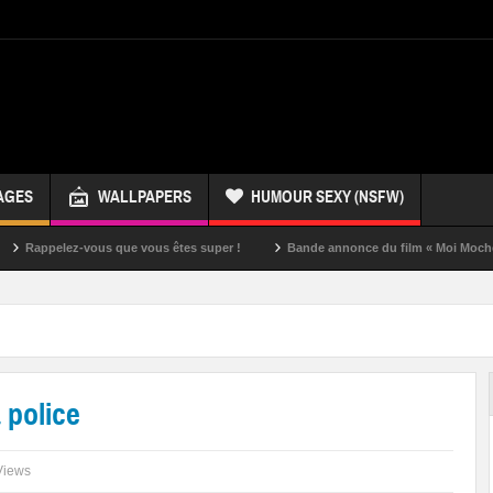
AGES
WALLPAPERS
HUMOUR SEXY (NSFW)
ez-vous que vous êtes super !
Bande annonce du film « Moi Moche et Méchan
 police
Views