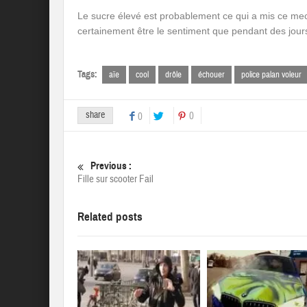
Le sucre élevé est probablement ce qui a mis ce mec! 
certainement être le sentiment que pendant des jour
Tags:
aïe
cool
drôle
échouer
police palan voleur
share
0
0
Previous :
Fille sur scooter Fail
Related posts