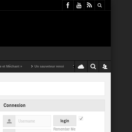
t »
Un sauveteur renoi
Un puching ball pas comme les autres
Connexion
Remember Me