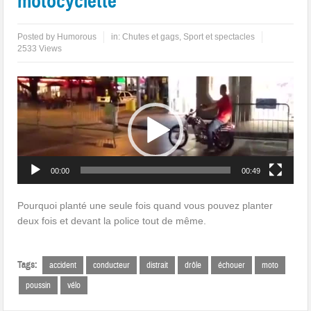
motocyclette
Posted by
Humorous
in:
Chutes et gags
,
Sport et spectacles
2533 Views
Lecteur
vidéo
00:00
00:49
Pourquoi planté une seule fois quand vous pouvez planter
deux fois et devant la police tout de même.
Tags:
accident
conducteur
distrait
drôle
échouer
moto
poussin
vélo