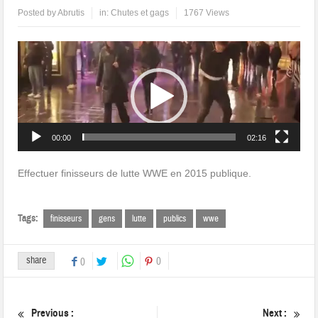
Posted by
Abrutis
in:
Chutes et gags
1767 Views
Lecteur
vidéo
00:00
02:16
Effectuer finisseurs de lutte WWE en 2015 publique.
Tags:
finisseurs
gens
lutte
publics
wwe
share
0
0
Previous :
Next :