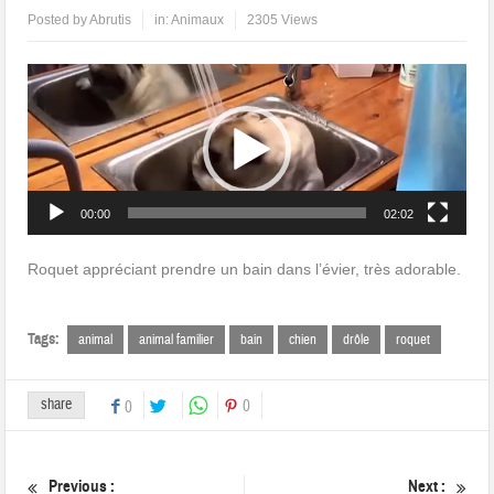
Posted by
Abrutis
in:
Animaux
2305 Views
Lecteur
vidéo
00:00
02:02
Roquet appréciant prendre un bain dans l’évier, très adorable.
Tags:
animal
animal familier
bain
chien
drôle
roquet
share
0
0
Previous :
Next :