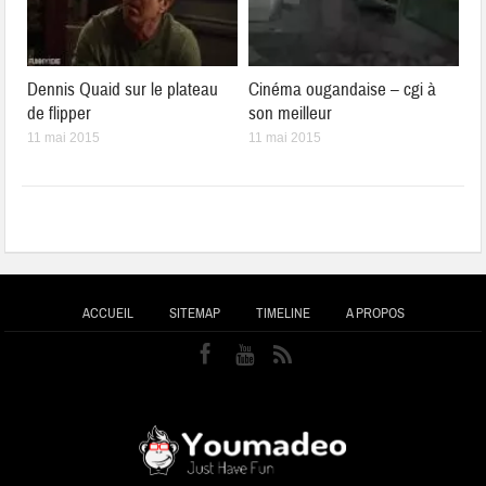
Dennis Quaid sur le plateau
Cinéma ougandaise – cgi à
de flipper
son meilleur
11 mai 2015
11 mai 2015
ACCUEIL
SITEMAP
TIMELINE
A PROPOS