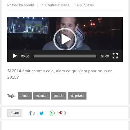
Posted by
Abrutis
in:
Chutes et gags
1826 Views
Lecteur
vidéo
00:00
04:00
Si 2014 était comme cela, alors ce qui vient pour nous en
2015?
Tags:
année
examen
poeple
vie privée
share
0
0