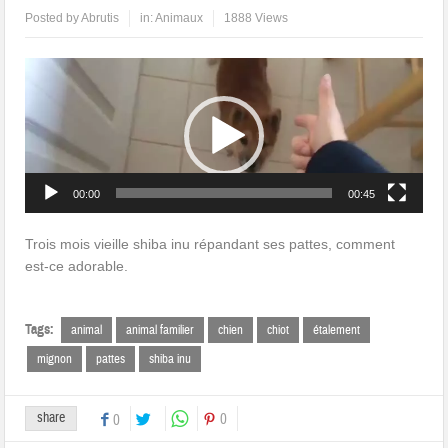
Posted by
Abrutis
in:
Animaux
1888 Views
Lecteur
vidéo
00:00
00:45
Trois mois vieille shiba inu répandant ses pattes, comment
est-ce adorable.
Tags:
animal
animal familier
chien
chiot
étalement
mignon
pattes
shiba inu
share
0
0