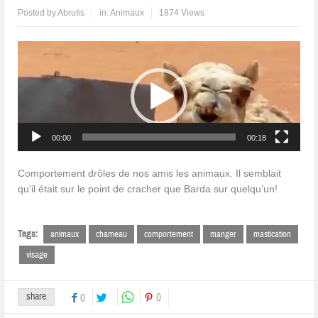
Posted by
Abrutis
in:
Animaux
1874 Views
Lecteur
vidéo
00:00
00:18
Comportement drôles de nos amis les animaux. Il semblait
qu’il était sur le point de cracher que Barda sur quelqu’un!
Tags:
animaux
chameau
comportement
manger
mastication
visage
share
0
0