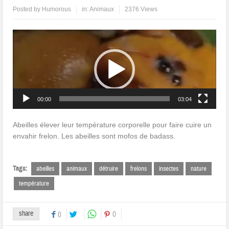
Posted by
Humorous
in:
Animaux
2376 Views
Lecteur
vidéo
00:00
03:04
Abeilles élever leur température corporelle pour faire cuire un
envahir frelon. Les abeilles sont mofos de badass.
Tags:
abeilles
animaux
détruire
frelons
insectes
nature
température
share
0
0