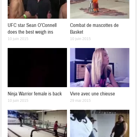
UFC star Sean O’Connell
Combat de mascottes de
does the best weigh ins
Basket
10 juin 2015
10 juin 2015
Ninja Warrior female is back
Vivre avec une chieuse
10 juin 2015
29 mai 2015