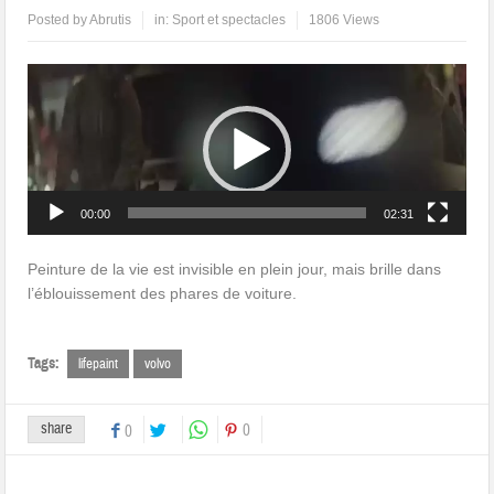
Posted by
Abrutis
in:
Sport et spectacles
1806 Views
Lecteur
vidéo
00:00
02:31
Peinture de la vie est invisible en plein jour, mais brille dans
l’éblouissement des phares de voiture.
Tags:
lifepaint
volvo
share
0
0