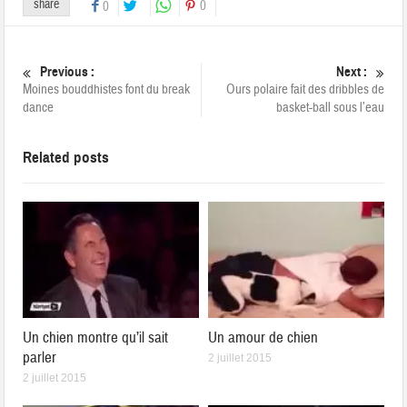
share
0
0
Previous :
Next :
Moines bouddhistes font du break
Ours polaire fait des dribbles de
dance
basket-ball sous l’eau
Related posts
Un chien montre qu’il sait
Un amour de chien
parler
2 juillet 2015
2 juillet 2015