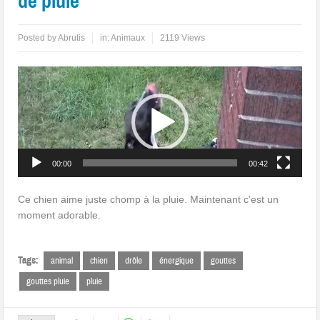
de pluie
Posted by
Abrutis
in:
Animaux
2119 Views
Lecteur
vidéo
00:00
00:42
Ce chien aime juste chomp à la pluie. Maintenant c’est un
moment adorable.
Tags:
animal
chien
drôle
énergique
gouttes
gouttes pluie
pluie