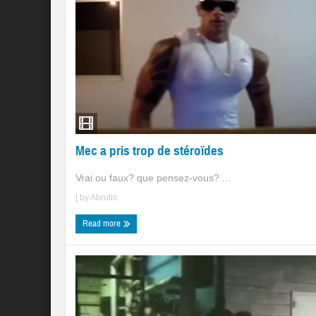
Mec a pris trop de stéroïdes
Vrai ou faux? que pensez-vous? ...
| by
Abrutis
Read more