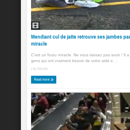
Mendiant cul de jatte retrouve ses jambes pa
miracle
C’est un foutu miracle. Ne vous laissez pas avoir ! Il a
gens qui ont vraiment besoin de votre aide e ...
| by
Abrutis
Read more