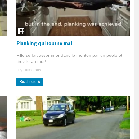
Planking qui tourne mal
Fille se fait assommer dans le menton par un poêle et
tirez-le au mur! ...
| by
Humorous
Read more