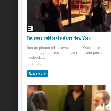
Fausses célébrités dans New York
Tant de photos prises avec un mec. Quel est le
pourcentage de ceux qui ne se retrouvent pas sur
facebook ...
| by
Abrutis
Read more