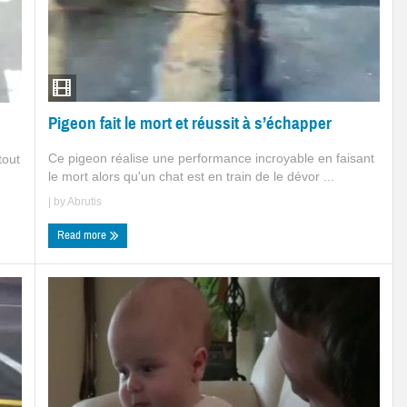
Pigeon fait le mort et réussit à s’échapper
Ce pigeon réalise une performance incroyable en faisant
tout
le mort alors qu'un chat est en train de le dévor ...
| by
Abrutis
Read more