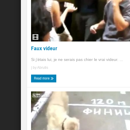
Faux videur
Si j’étais lui, je ne serais pas chier le vrai videur. ...
| by
Abrutis
Read more