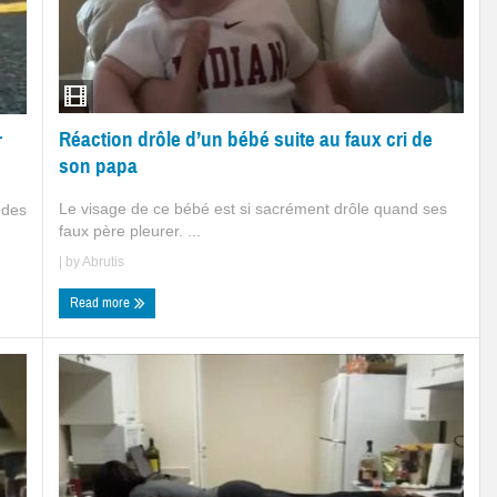
Réaction drôle d’un bébé suite au faux cri de
r
son papa
Le visage de ce bébé est si sacrément drôle quand ses
 des
faux père pleurer. ...
| by
Abrutis
Read more