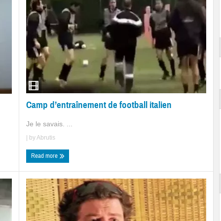
Camp d’entraînement de football italien
Je le savais. ...
| by
Abrutis
Read more