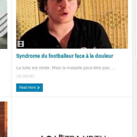
Syndrome du footballeur face à la douleur
La lutte est réelle. Mais la maladie peut-être pas. ...
| by
Abrutis
Read more