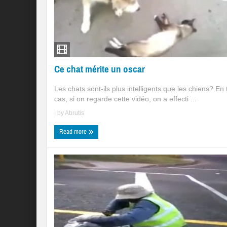
Ce chat mérite un oscar
Les chats sont-ils plus intelligents que les chiens? En 
cas, si on regarde cette vidéo, on a effecti ...
| by
Abrutis
Read more