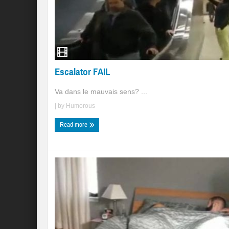
Escalator FAIL
Va dans le mauvais sens? ...
| by
Humorous
Read more