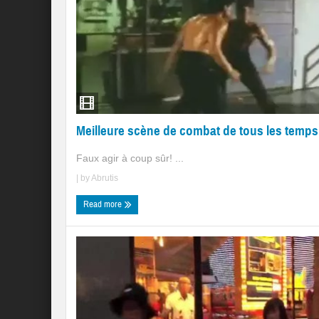
Meilleure scène de combat de tous les temps
Faux agir à coup sûr! ...
| by
Abrutis
Read more