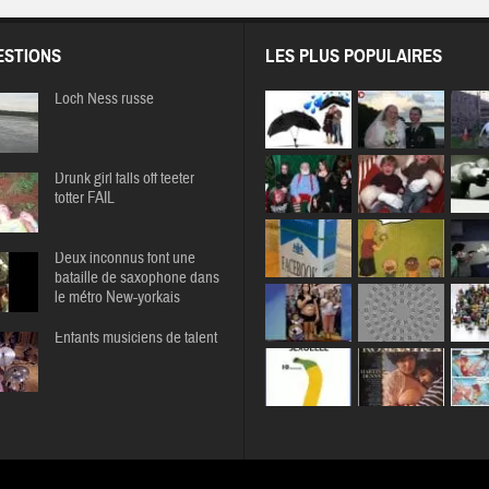
STIONS
LES PLUS POPULAIRES
Loch Ness russe
Drunk girl falls off teeter
totter FAIL
Deux inconnus font une
bataille de saxophone dans
le métro New-yorkais
Enfants musiciens de talent