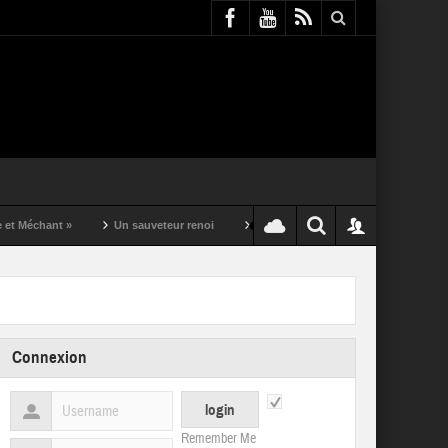
t »
Un sauveteur renoi
Un puching ball pas comme les autres
Connexion
Remember Me