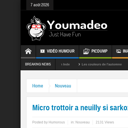
7 août 2026
VIDÉO HUMOUR
PICDUMP
IM
BREAKING NEWS
La fête des couleurs en Inde
Les couleurs de l’automne
Rappel
Home
Nouveau
Micro trottoir a neuilly si sar
Posted by
Humorous
in:
Nouveau
2131 Views