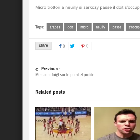
Micro trottoir a neuilly si sarkozy passe il doit s’occ
Tags:
arabes
doit
micro
neuilly
passe
s'occup
share
0
0
Previous :
Mets ton doigt sur le point et profite
Related posts