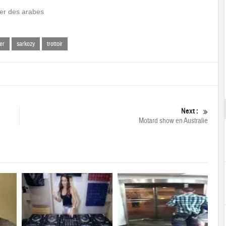
uper des arabes
er
sarkozy
trottoir
Next :
Motard show en Australie