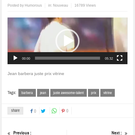
Posted by
Humorous
in:
Nouveau
16789 Views
Lecteur
vidéo
00:00
05:32
Jean barbera juste prix vitrine
Tags:
barbera
jean
juste awesome-talent
prix
vitrine
share
0
0
Previous :
Next :