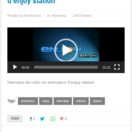
d’enjoy station
Posted by
Humorous
in:
Nouveau
2443 Views
Lecteur
vidéo
00:00
02:32
Interview de robin ex animateur d’enjoy station
Tags:
animateur
enjoy
interview
robinet
station
share
0
0