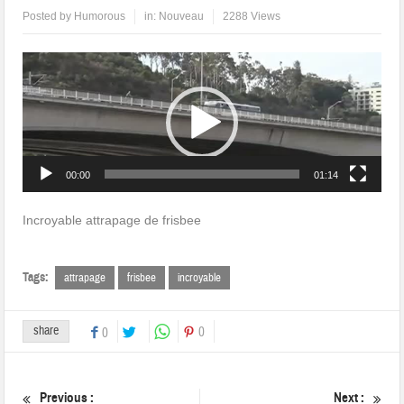
Posted by
Humorous
in:
Nouveau
2288 Views
Lecteur
vidéo
00:00
01:14
Incroyable attrapage de frisbee
Tags:
attrapage
frisbee
incroyable
share
0
0
Previous :
Next :