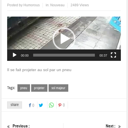
Posted by
Humorous
in:
Nouveau
2489 Views
Lecteur
vidéo
00:00
00:37
Il se fait projeter au sol par un pneu
Tags:
pneu
projeter
sol majeur
share
0
0
Previous :
Next :