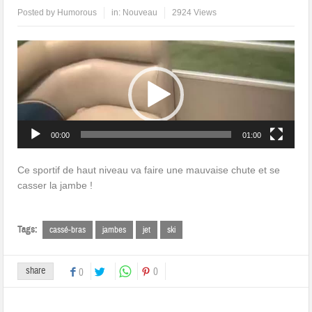
Posted by
Humorous
in:
Nouveau
2924 Views
Lecteur
vidéo
00:00
01:00
Ce sportif de haut niveau va faire une mauvaise chute et se
casser la jambe !
Tags:
cassé-bras
jambes
jet
ski
share
0
0