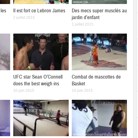
les
Il est fort ce Lebron James
Des mecs super musclés au
jardin d’enfant
2 juillet 2015
1 juillet 2015
UFC star Sean O’Connell
Combat de mascottes de
does the best weigh ins
Basket
10 juin 2015
10 juin 2015