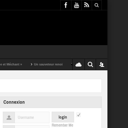
nt »
Un sauveteur renoi
Un puching ball pas comme les autres
Connexion
Remember Me