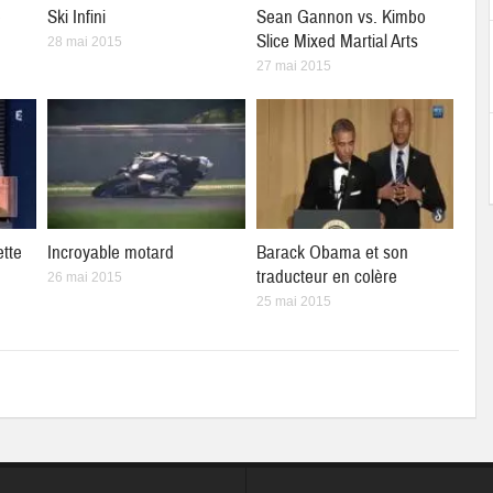
e
Ski Infini
Sean Gannon vs. Kimbo
Slice Mixed Martial Arts
28 mai 2015
27 mai 2015
ette
Incroyable motard
Barack Obama et son
traducteur en colère
26 mai 2015
25 mai 2015