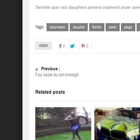
Semble que ces dauphins aiment vraiment jouer avec s
Tags:
clearwater
dauphin
floride
peter
plage
share
0
0
Previous :
Fou saute du toit enneigé
Related posts