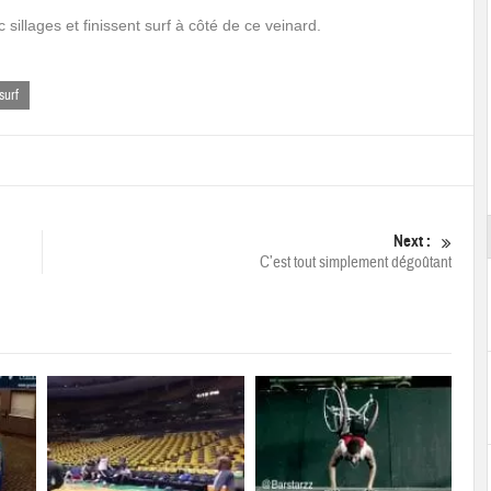
illages et finissent surf à côté de ce veinard.
surf
Next :
C’est tout simplement dégoûtant