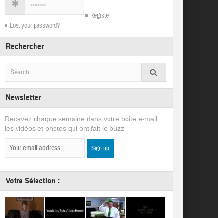
Register
Lost your password?
Rechercher
Newsletter
Recevez chaque semaine dans votre boite e-mail
les vidéos et photos qui ont fait le buzz !
Votre Sélection :