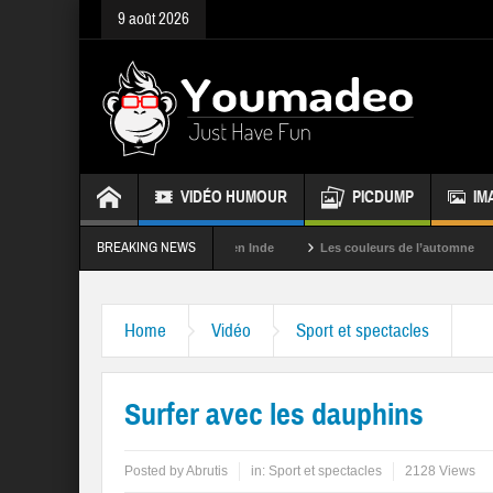
9 août 2026
VIDÉO HUMOUR
PICDUMP
IM
BREAKING NEWS
La fête des couleurs en Inde
Les couleurs de l’automne
Rappe
Home
Vidéo
Sport et spectacles
Surfer avec les dauphins
Posted by
Abrutis
in:
Sport et spectacles
2128 Views