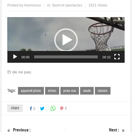
Posted by
Humorous
in:
Sport et spectacles
1921 Views
Lecteur
vidéo
00:00
00:10
Et de ne pas.
Tags:
appareil photo
échec
prise vue
stade
victoire
share
0
0
Previous :
Next :