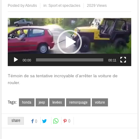
Posted by
Abrutis
in:
Sport et spectacles
2029 Views
Lecteur
vidéo
00:00
00:11
Témoin de sa tentative incroyable d’arrêter la voiture de
rouler.
Tags:
honda
jeep
levées
remorquage
voiture
share
0
0