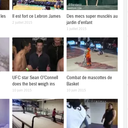
les
Il est fort ce Lebron James
Des mecs super musclés au
jardin d’enfant
2 juillet 2015
1 juillet 2015
UFC star Sean O’Connell
Combat de mascottes de
does the best weigh ins
Basket
10 juin 2015
10 juin 2015