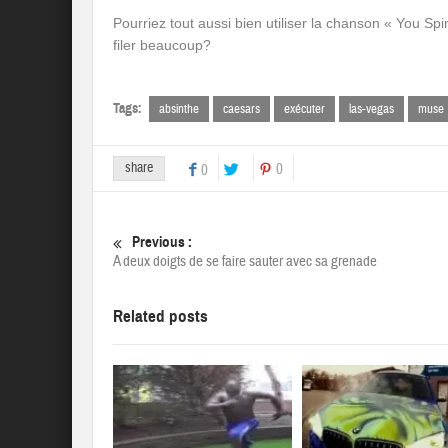
Pourriez tout aussi bien utiliser la chanson « You Sp
filer beaucoup?
Tags:
absinthe
caesars
exécuter
las-vegas
muse
share
0
0
Previous :
A deux doigts de se faire sauter avec sa grenade
Related posts