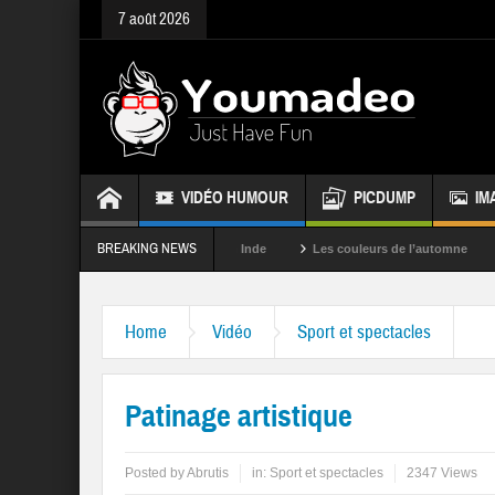
7 août 2026
VIDÉO HUMOUR
PICDUMP
IM
BREAKING NEWS
La fête des couleurs en Inde
Les couleurs de l’automne
Rappele
Home
Vidéo
Sport et spectacles
Patinage artistique
Posted by
Abrutis
in:
Sport et spectacles
2347 Views