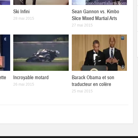
e
Ski Infini
Sean Gannon vs. Kimbo
Slice Mixed Martial Arts
28 mai 2015
27 mai 2015
ette
Incroyable motard
Barack Obama et son
traducteur en colère
26 mai 2015
25 mai 2015