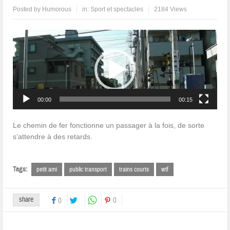
Posted by
Humorous
in:
Sport et spectacles
2184 Views
Lecteur
vidéo
00:00
00:15
Le chemin de fer fonctionne un passager à la fois, de sorte
s’attendre à des retards.
Tags:
petit ami
public transport
trains courts
wtf
share
0
0