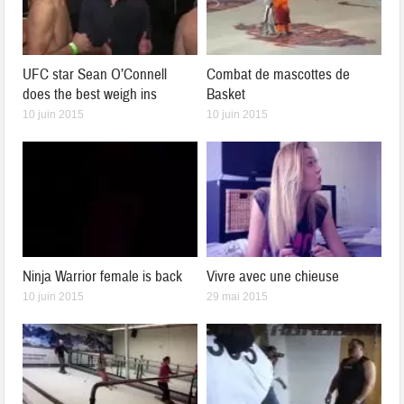
UFC star Sean O’Connell
Combat de mascottes de
does the best weigh ins
Basket
10 juin 2015
10 juin 2015
Ninja Warrior female is back
Vivre avec une chieuse
10 juin 2015
29 mai 2015