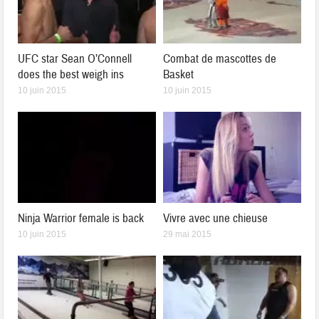
UFC star Sean O’Connell
Combat de mascottes de
does the best weigh ins
Basket
10 juin 2015
10 juin 2015
Ninja Warrior female is back
Vivre avec une chieuse
10 juin 2015
29 mai 2015