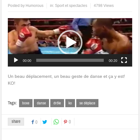
Posted by
Humorous
in:
Sport et spectacles
4798 Views
Lecteur
vidéo
00:00
00:20
Un beau déplacement, un beau geste de danse et ça y est!
KO!
Tags:
boxe
danse
drôle
ko
se déplace
share
0
0