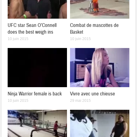
UFC star Sean O’Connell
Combat de mascottes de
does the best weigh ins
Basket
10 juin 2015
10 juin 2015
Ninja Warrior female is back
Vivre avec une chieuse
10 juin 2015
29 mai 2015