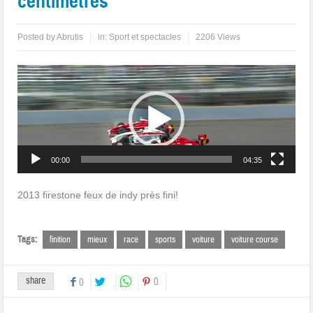
centimètres
Posted by
Abrutis
in:
Sport et spectacles
2206 Views
Lecteur
vidéo
00:00
04:35
2013 firestone feux de indy près fini!
Tags:
finition
mieux
race
sports
voiture
voiture course
share
0
0