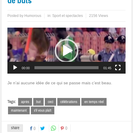
de buts
Posted by
Humorous
in:
Sport et spectacles
2156 Views
Lecteur
vidéo
00:00
01:45
Je n’ai aucune idée de ce qui se passe mais c’est beau.
Tags:
après
but
ceci
célébrations
en temps réel
maintenant
s'il vous plaît
share
0
0