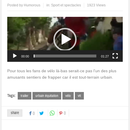
Posted by
Humorous
in:
Sport et spectacles
1923 Views
Lecteur
vidéo
00:00
01:27
Pour tous les fans de vélo là-bas serait-ce pas l’un des plus
amusants sentiers de frapper car il est tout-terrain urbain.
Tags:
trailer
urbain équitation
vélo
vtt
share
0
0