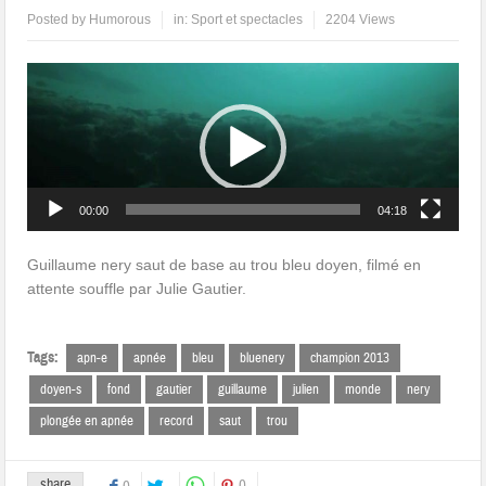
Posted by
Humorous
in:
Sport et spectacles
2204 Views
Lecteur
vidéo
00:00
04:18
Guillaume nery saut de base au trou bleu doyen, filmé en
attente souffle par Julie Gautier.
Tags:
apn-e
apnée
bleu
bluenery
champion 2013
doyen-s
fond
gautier
guillaume
julien
monde
nery
plongée en apnée
record
saut
trou
share