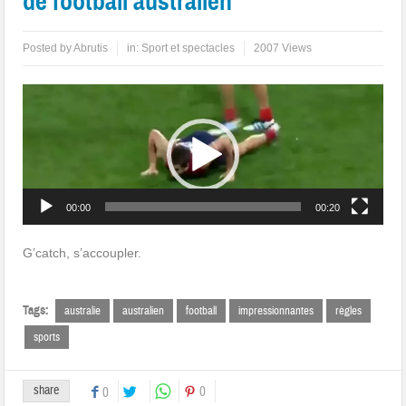
de football australien
Posted by
Abrutis
in:
Sport et spectacles
2007 Views
Lecteur
vidéo
00:00
00:20
G’catch, s’accoupler.
Tags:
australie
australien
football
impressionnantes
règles
sports
share
0
0