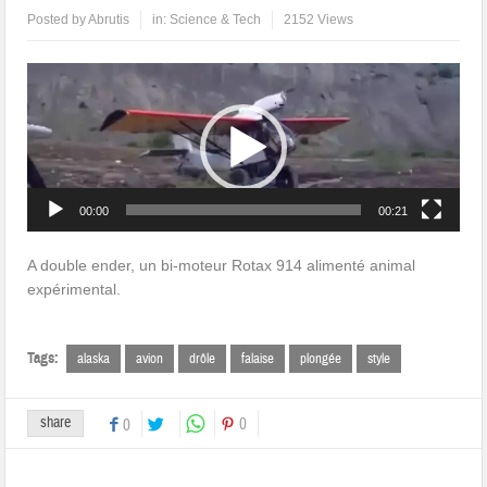
Posted by
Abrutis
in:
Science & Tech
2152 Views
Lecteur
vidéo
00:00
00:21
A double ender, un bi-moteur Rotax 914 alimenté animal
expérimental.
Tags:
alaska
avion
drôle
falaise
plongée
style
share
0
0