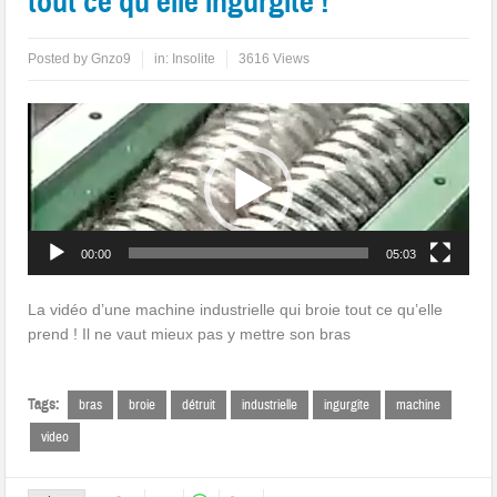
tout ce qu’elle ingurgite !
Posted by
Gnzo9
in:
Insolite
3616 Views
Lecteur
vidéo
00:00
05:03
La vidéo d’une machine industrielle qui broie tout ce qu’elle
prend ! Il ne vaut mieux pas y mettre son bras
Tags:
bras
broie
détruit
industrielle
ingurgite
machine
video