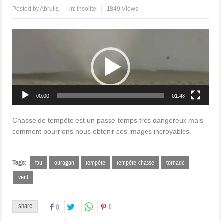
Posted by
Abrutis
in:
Insolite
1849 Views
Lecteur
vidéo
00:00
01:48
Chasse de tempête est un passe-temps très dangereux mais
comment pourrions-nous obtenir ces images incroyables.
Tags:
fou
ouragan
tempête
tempête-chasse
tornade
vent
share
0
0