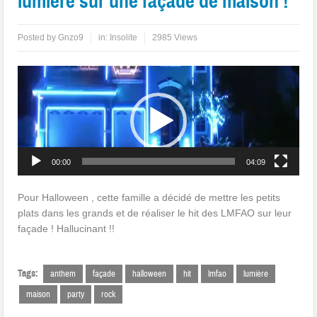
lumière sur une façade de maison !
Posted by
Gnzo9
in:
Insolite
2985 Views
Lecteur
vidéo
00:00
04:09
Pour Halloween , cette famille a décidé de mettre les petits
plats dans les grands et de réaliser le hit des LMFAO sur leur
façade ! Hallucinant !!
Tags:
anthem
façade
halloween
hit
lmfao
lumière
maison
party
rock