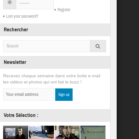
Register
Lost your password?
Rechercher
Newsletter
Recevez chaque semaine dans votre boite e-mail
les vidéos et photos qui ont fait le buzz !
Votre Sélection :