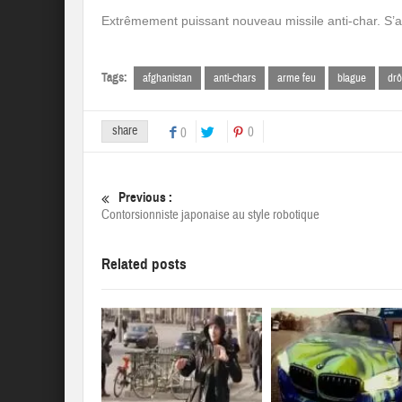
Extrêmement puissant nouveau missile anti-char. S’a
Tags:
afghanistan
anti-chars
arme feu
blague
drô
share
0
0
Previous :
Contorsionniste japonaise au style robotique
Related posts