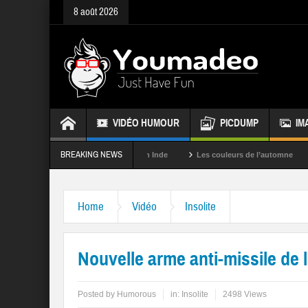
8 août 2026
VIDÉO HUMOUR
PICDUMP
IM
BREAKING NEWS
La fête des couleurs en Inde
Les couleurs de l’automne
Rappele
Home
Vidéo
Insolite
Nouvelle arme anti-missile de 
Posted by
Humorous
in:
Insolite
2498 Views