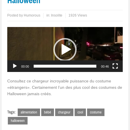
Halloween
Posted by
Humorous
in:
Insolite
1926 Views
Lecteur
vidéo
00:00
00:46
Consultez ce chargeur incroyable puissance du costume
«étrangers». Certainement l’un des plus cool des costumes de
Halloween jamais créés.
Tags:
alimentation
bébé
chargeur
cool
costume
halloween