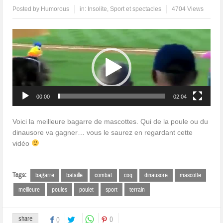
Posted by
Humorous
in:
Insolite
,
Sport et spectacles
4704 Views
Lecteur
vidéo
00:00
02:04
Voici la meilleure bagarre de mascottes. Qui de la poule ou du
dinausore va gagner… vous le saurez en regardant cette
vidéo
Tags:
bagarre
bataille
combat
coq
dinausore
mascotte
meilleure
poules
poulet
sport
terrain
share
0
0