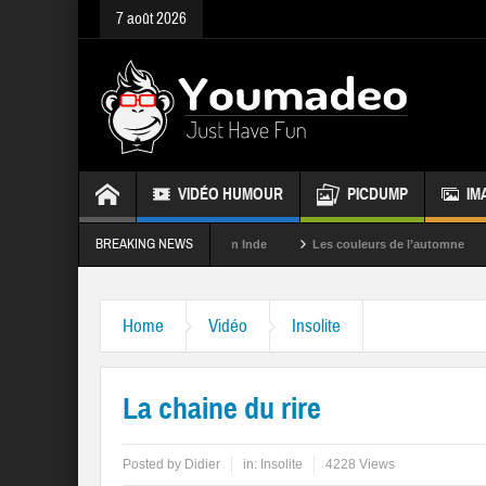
7 août 2026
VIDÉO HUMOUR
PICDUMP
IM
BREAKING NEWS
La fête des couleurs en Inde
Les couleurs de l’automne
Rappele
Home
Vidéo
Insolite
La chaine du rire
Posted by
Didier
in:
Insolite
4228 Views