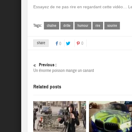
Essayez de ne pas rire en regardant cette vidéo… Le 
Tags:
chaîne
drôle
humour
rire
sourire
share
0
0
Previous :
Un énorme poisson mange un canard
Related posts