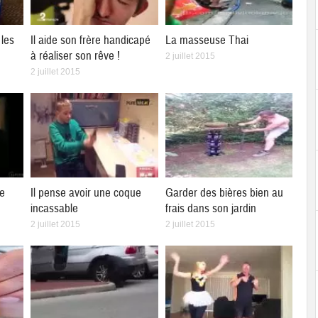
les
Il aide son frère handicapé
La masseuse Thai
à réaliser son rêve !
2 juillet 2015
2 juillet 2015
ne
Il pense avoir une coque
Garder des bières bien au
incassable
frais dans son jardin
2 juillet 2015
2 juillet 2015