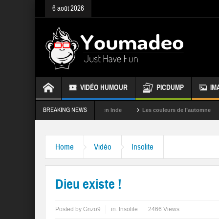
6 août 2026
VIDÉO HUMOUR
PICDUMP
IM
BREAKING NEWS
La fête des couleurs en Inde
Les couleurs de l’automne
Rappel
Home
Vidéo
Insolite
Dieu existe !
Posted by
Gnzo9
in:
Insolite
2466 Views