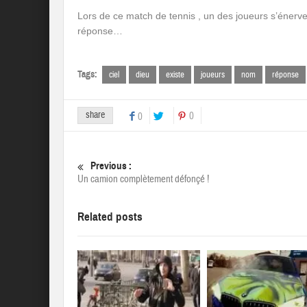
Lors de ce match de tennis , un des joueurs s’énerv
réponse…
Tags:
ciel
dieu
existe
joueurs
nom
réponse
share
0
0
Previous :
Un camion complètement défonçé !
Related posts