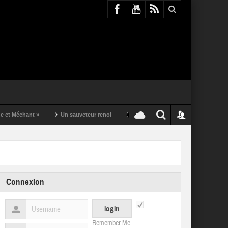
t »
Un sauveteur renoi
Un puching ball pas comme les autres
Connexion
Remember Me