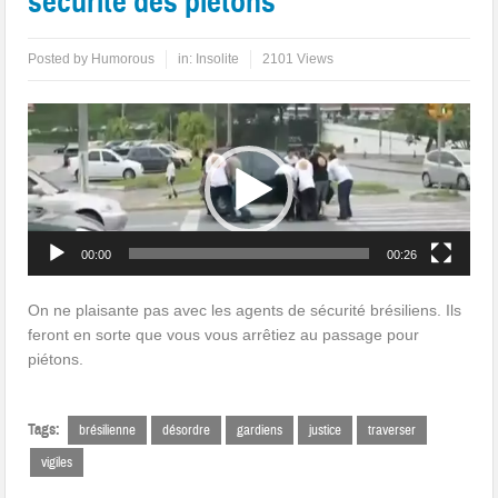
sécurité des piétons
Posted by
Humorous
in:
Insolite
2101 Views
Lecteur
vidéo
00:00
00:26
On ne plaisante pas avec les agents de sécurité brésiliens. Ils
feront en sorte que vous vous arrêtiez au passage pour
piétons.
Tags:
brésilienne
désordre
gardiens
justice
traverser
vigiles