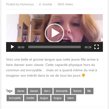
Posted by
Humorous
in:
Insolite
3605 Views
Lecteur
vidéo
00:00
00:29
Voici une belle et grosse langue que cette jeune fille arrive à
faire danser avec classe. Cette capacité physique hors du
commun est incroyable… mais on a quand même du mal à
imaginer son intérêt dans la vie de tous les jours
Tags:
danse
danser
don-t
étonnante
femme
fille
incroyable
insolite
langue
longue
talent