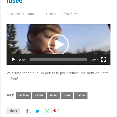
fusée
Posted by
Humorous
in:
Insolite
2376 Views
Lecteur
vidéo
00:00
01:47
Voici une technique un peu folle pour retirer une dent de votre
enfant!
Tags:
dentaire
dingue
enfant
fusée
nature
share
0
0