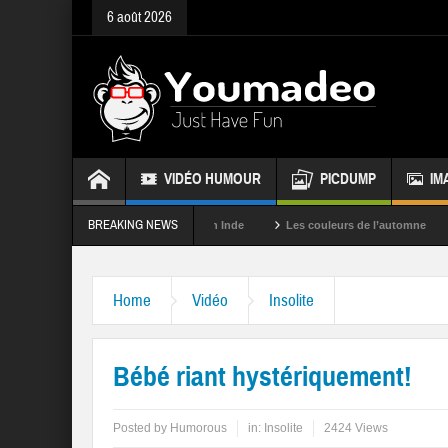
6 août 2026
VIDÉO HUMOUR
PICDUMP
IM
BREAKING NEWS
La fête des couleurs en Inde
Les couleurs de l’automne
Rappel
Home
Vidéo
Insolite
Bébé riant hystériquement!
Posted by
Humorous
in:
Insolite
2424 Views