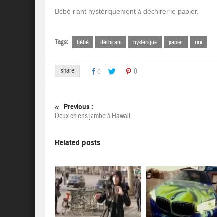
Bébé riant hystériquement à déchirer le papier.
Tags:
bébé
déchirant
hystérique
papier
rire
share
0
0
Previous :
Deux chiens jambe à Hawaii
Related posts