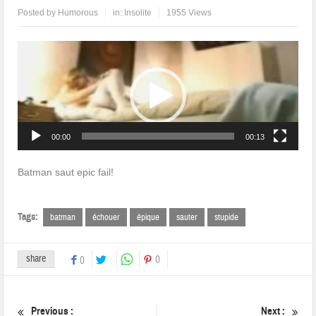
Posted by
Humorous
in:
Insolite
1955 Views
Lecteur
vidéo
00:00
00:13
Batman saut epic fail!
Tags:
batman
échouer
épique
sauter
stupide
share
0
0
Previous :
Next :