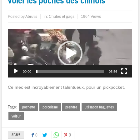
voler les poches des chinois
Posted by
Abrutis
in:
Chutes et gags
1964 Views
Lecteur
vidéo
00:00
05:56
Ce mec est incroyablement talentueux, pour un pickpocket.
Tags:
pochette
porcelaine
prendre
utilisation baguettes
voleur
share
0
0