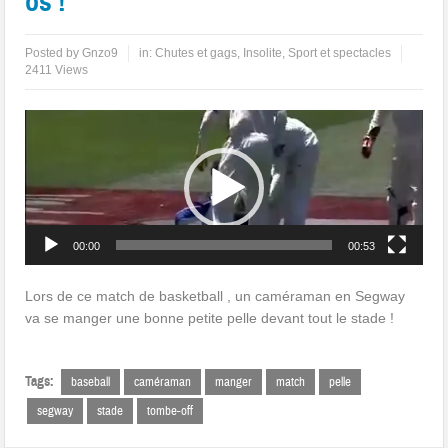
os !
Posted by
Gnzo9
in:
Chutes et gags
,
Insolite
,
Sport et spectacles
2411 Views
Lecteur
vidéo
00:00
00:53
Lors de ce match de basketball , un caméraman en Segway
va se manger une bonne petite pelle devant tout le stade !
Tags:
baseball
caméraman
manger
match
pelle
segway
stade
tombe-off