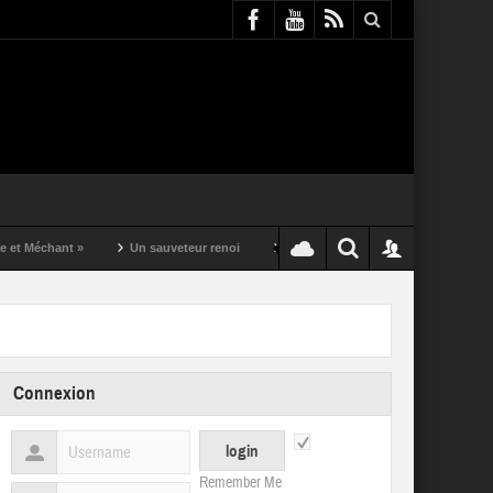
ant »
Un sauveteur renoi
Un puching ball pas comme les autres
Connexion
Remember Me