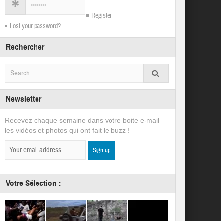
Register
Lost your password?
Rechercher
Newsletter
Recevez chaque semaine dans votre boite e-mail
les vidéos et photos qui ont fait le buzz !
Votre Sélection :