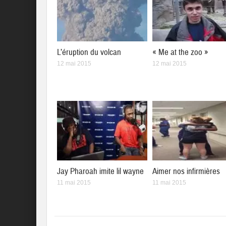
L’éruption du volcan
« Me at the zoo »
12 mai 2015
12 mai 2015
Jay Pharoah imite lil wayne
Aimer nos infirmières
11 mai 2015
11 mai 2015