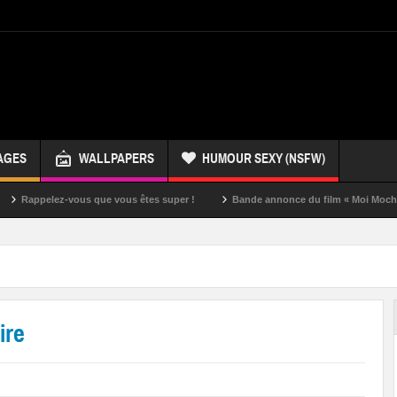
AGES
WALLPAPERS
HUMOUR SEXY (NSFW)
lez-vous que vous êtes super !
Bande annonce du film « Moi Moche et Méch
ire