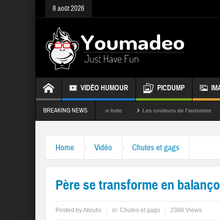
8 août 2026
VIDÉO HUMOUR
PICDUMP
IM
BREAKING NEWS
s
La fête des couleurs en Inde
Les couleurs de l’automne
Rappe
Home
Vidéo
Chutes et gags
Père se transforme en balanço
Posted by
Abrutis
in:
Chutes et gags
2366 Views