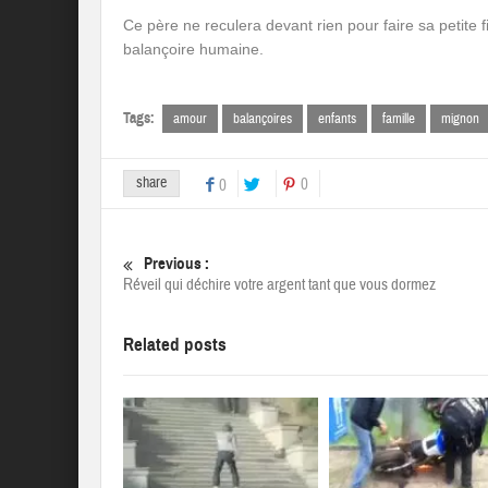
Ce père ne reculera devant rien pour faire sa petite 
balançoire humaine.
Tags:
amour
balançoires
enfants
famille
mignon
share
0
0
Previous :
Réveil qui déchire votre argent tant que vous dormez
Related posts