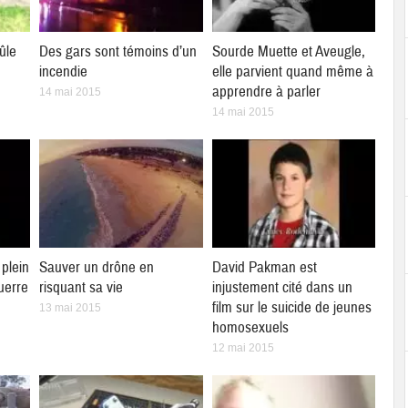
ûle
Des gars sont témoins d’un
Sourde Muette et Aveugle,
incendie
elle parvient quand même à
apprendre à parler
14 mai 2015
14 mai 2015
plein
Sauver un drône en
David Pakman est
uerre
risquant sa vie
injustement cité dans un
film sur le suicide de jeunes
13 mai 2015
homosexuels
12 mai 2015