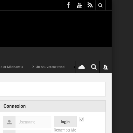
nt »
Un sauveteur renoi
Un puching ball pas comme les autres
Connexion
Remember Me