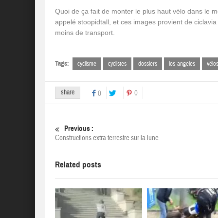
Quoi de ça fait de monter le plus haut vélo dans le m
appelé stoopidtall, et ces images provient de ciclavi
moins de transport.
Tags:
cyclisme
cyclistes
dossiers
los-angeles
vélo
share
0
0
Previous :
Constructions extra terrestre sur la lune
Related posts