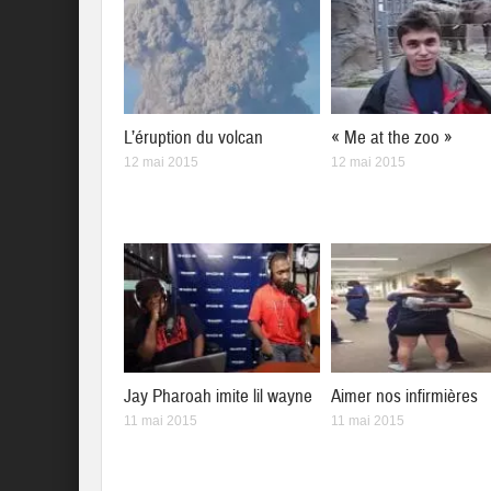
L’éruption du volcan
« Me at the zoo »
12 mai 2015
12 mai 2015
Jay Pharoah imite lil wayne
Aimer nos infirmières
11 mai 2015
11 mai 2015