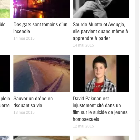
ûle
Des gars sont témoins d’un
Sourde Muette et Aveugle,
incendie
elle parvient quand même à
apprendre à parler
14 mai 2015
14 mai 2015
plein
Sauver un drône en
David Pakman est
uerre
risquant sa vie
injustement cité dans un
film sur le suicide de jeunes
13 mai 2015
homosexuels
12 mai 2015