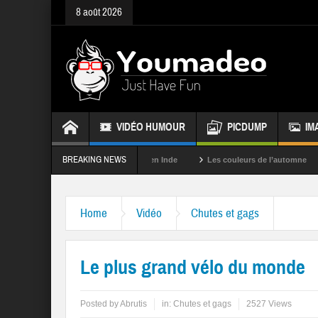
8 août 2026
VIDÉO HUMOUR
PICDUMP
IM
BREAKING NEWS
s
La fête des couleurs en Inde
Les couleurs de l’automne
Rappe
Home
Vidéo
Chutes et gags
Le plus grand vélo du monde
Posted by
Abrutis
in:
Chutes et gags
2527 Views