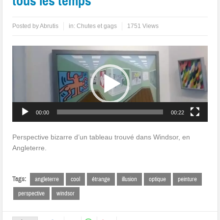
tous les temps
Posted by
Abrutis
in:
Chutes et gags
1751 Views
Lecteur
vidéo
00:00
00:22
Perspective bizarre d’un tableau trouvé dans Windsor, en
Angleterre.
Tags:
angleterre
cool
étrange
illusion
optique
peinture
perspective
windsor