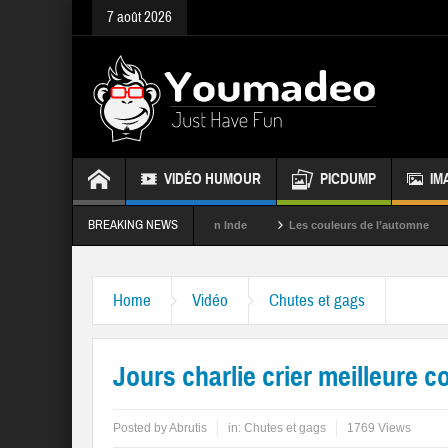
7 août 2026
VIDÉO HUMOUR
PICDUMP
IM
BREAKING NEWS
La fête des couleurs en Inde
Les couleurs de l’automne
Rappel
Home
Vidéo
Chutes et gags
Jours charlie crier meilleure c
Posted by
Abrutis
in:
Chutes et gags
1769 Views