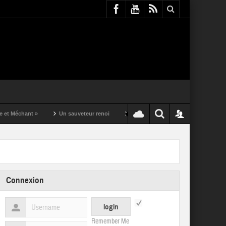
nt »
Un sauveteur renoi
Un puching ball pas comme les autres
Connexion
Remember Me