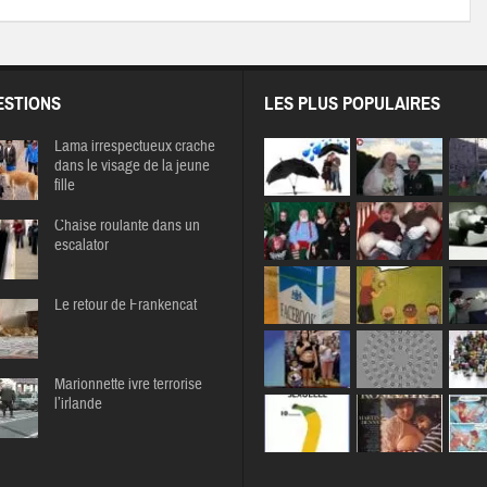
STIONS
LES PLUS POPULAIRES
Lama irrespectueux crache
dans le visage de la jeune
fille
Chaise roulante dans un
escalator
Le retour de Frankencat
Marionnette ivre terrorise
l’irlande