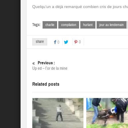
Quelqu’un a déjà remarqué combien cris de jours cha
Tags:
charlie
compilation
hurlant
jour au lendemain
share
0
0
Previous :
Up ed – l’or de la mine
Related posts