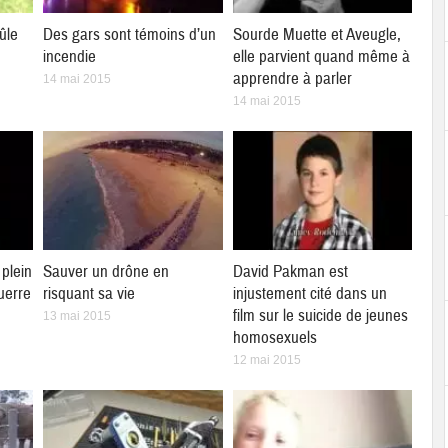
ûle
Des gars sont témoins d’un
Sourde Muette et Aveugle,
incendie
elle parvient quand même à
apprendre à parler
14 mai 2015
14 mai 2015
plein
Sauver un drône en
David Pakman est
uerre
risquant sa vie
injustement cité dans un
film sur le suicide de jeunes
13 mai 2015
homosexuels
12 mai 2015