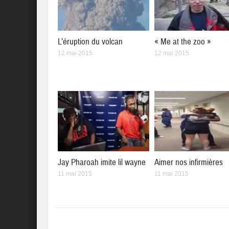
L’éruption du volcan
« Me at the zoo »
12 mai 2015
12 mai 2015
Jay Pharoah imite lil wayne
Aimer nos infirmières
11 mai 2015
11 mai 2015