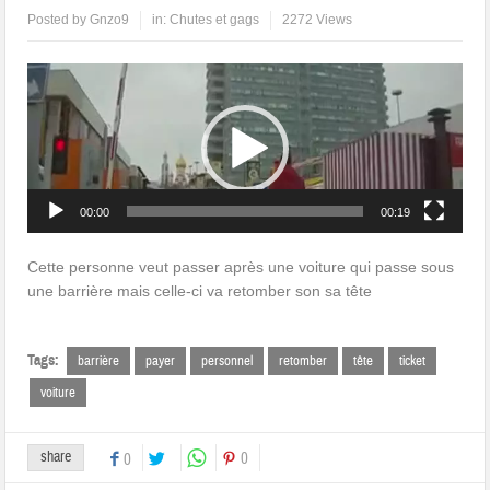
Posted by
Gnzo9
in:
Chutes et gags
2272 Views
Lecteur
vidéo
00:00
00:19
Cette personne veut passer après une voiture qui passe sous
une barrière mais celle-ci va retomber son sa tête
Tags:
barrière
payer
personnel
retomber
tête
ticket
voiture
share
0
0