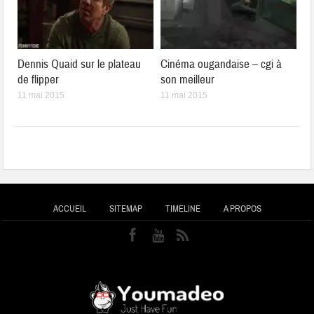
Dennis Quaid sur le plateau
Cinéma ougandaise – cgi à
de flipper
son meilleur
11 mai 2015
11 mai 2015
ACCUEIL
SITEMAP
TIMELINE
A PROPOS